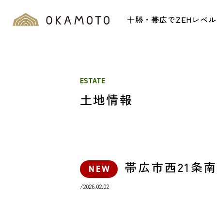
十勝・帯広でZEHレベ
ESTATE
土地情報
帯広市西21条南
NEW
/2026.02.02