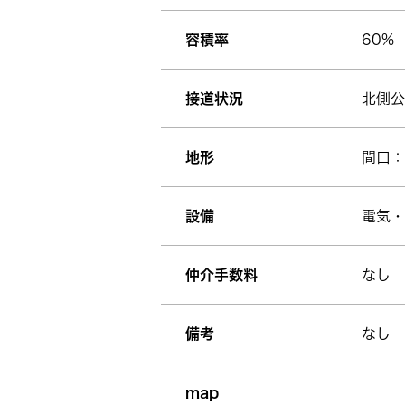
容積率
60%
接道状況
北側公
地形
間口：
設備
電気・
仲介手数料
なし
備考
なし
map