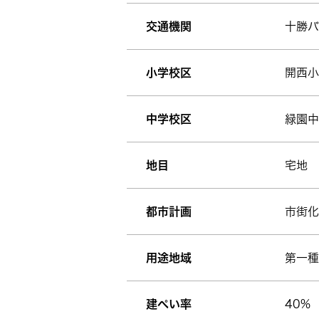
交通機関
十勝バ
小学校区
開西小
中学校区
緑園中
地目
宅地
都市計画
市街化
用途地域
第一種
建ぺい率
40%