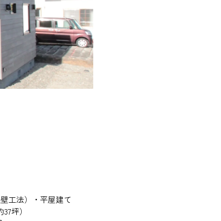
組壁工法）・平屋建て
約37坪）