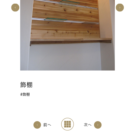
飾棚
飾棚
前へ
次へ