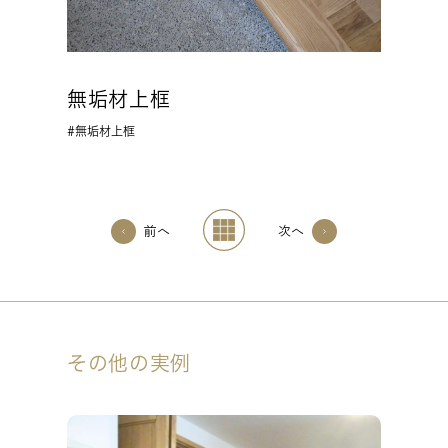
無垢材上框
無垢材上框
前へ
次へ
その他の実例