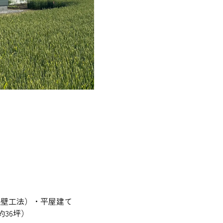
組壁工法）・平屋建て
約36坪）