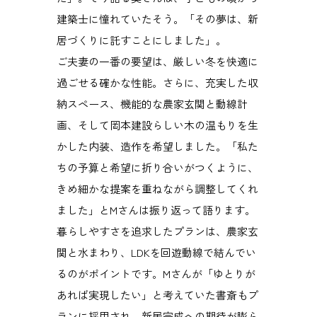
建築士に憧れていたそう。「その夢は、新
居づくりに託すことにしました」。
ご夫妻の一番の要望は、厳しい冬を快適に
過ごせる確かな性能。さらに、充実した収
納スペース、機能的な農家玄関と動線計
画、そして岡本建設らしい木の温もりを生
かした内装、造作を希望しました。「私た
ちの予算と希望に折り合いがつくように、
きめ細かな提案を重ねながら調整してくれ
ました」とMさんは振り返って語ります。
暮らしやすさを追求したプランは、農家玄
関と水まわり、LDKを回遊動線で結んでい
るのがポイントです。Mさんが「ゆとりが
あれば実現したい」と考えていた書斎もプ
ランに採用され、新居完成への期待が膨ら