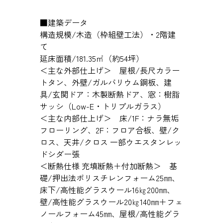
■建築データ
構造規模/木造（枠組壁工法）・2階建
て
延床面積/181.35㎡（約54坪）
＜主な外部仕上げ＞ 屋根/長尺カラー
トタン、外壁/ガルバリウム鋼板、建
具/玄関ドア：木製断熱ドア、窓：樹脂
サッシ（Low-E・トリプルガラス）
＜主な内部仕上げ＞ 床/1F：ナラ無垢
フローリング、2F：フロア合板、壁/ク
ロス、天井/クロス 一部ウエスタンレッ
ドシダー張
＜断熱仕様 充填断熱＋付加断熱＞ 基
礎/押出法ポリスチレンフォーム25㎜、
床下/高性能グラスウール16㎏200㎜、
壁/高性能グラスウール20㎏140㎜＋フェ
ノールフォーム45㎜、屋根/高性能グラ