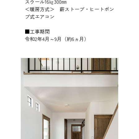
スウール16㎏300㎜
＜暖房方式＞ 薪ストーブ・ヒートポン
プ式エアコン
■工事期間
令和2年4月～9月（約6ヵ月）