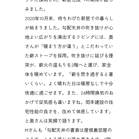
みました。
2020年10月末、待ちわびた新居での暮らし
が始まりました。勾配天井の吹き抜けが心
地よい広がりを演出するリビングには、奥
さんが「暖まり方が違う」とこだわってい
た薪ストーブを採用。吹き抜けに延びる煙
突が、薪火の温もりを2階へと運び、家全
体を暖めています。「薪を焚き過ぎると暑
いくらい。よく晴れた日は暖房なしで十分
快適に過ごせます。また、24時間換気のお
かげで空気感も違いますね。岡本建設の住
宅性能の良さを、改めて体感しています」
と奥さんは笑顔で語ります。
Mさんも「勾配天井の書斎は屋根裏部屋の