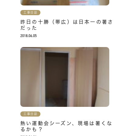
工事日誌
昨日の十勝（帯広）は日本一の暑さ
だった
2018.06.05
工事日誌
熱い運動会シーズン、現場は暑くな
るかも？