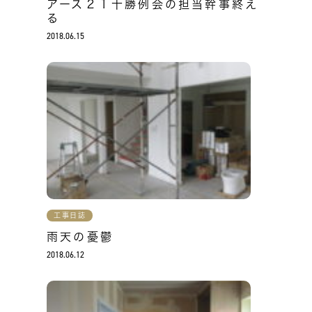
アース２１十勝例会の担当幹事終え
る
2018.06.15
工事日誌
雨天の憂鬱
2018.06.12