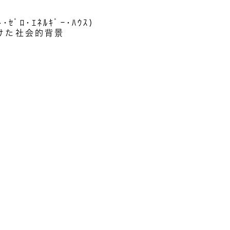
ｾﾞﾛ･ｴﾈﾙｷﾞｰ･ﾊｳｽ)
けた社会的背景