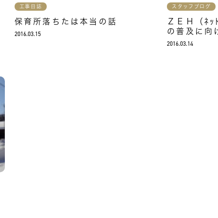
工事日誌
スタッフブログ
保育所落ちたは本当の話
ＺＥＨ（ﾈｯﾄ･
の普及に向
2016.03.15
2016.03.14