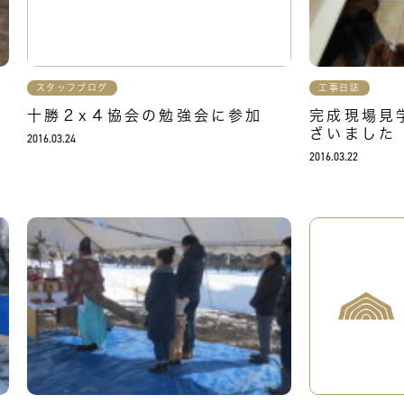
スタッフブログ
工事日誌
ま
十勝２x４協会の勉強会に参加
完成現場見
ざいました
2016.03.24
2016.03.22