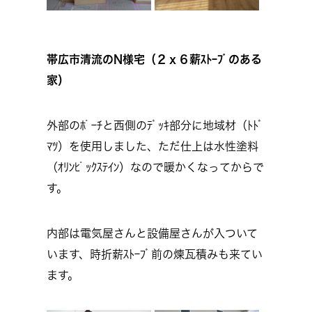
帯広市清流のN様宅（２ｘ６薪ｽﾄｰﾌﾞのある
家）
外部のﾎﾟｰﾁと西側のﾃﾞｯｷ部分に地域材（ﾄﾄﾞ
ﾏﾂ）を使用しました、ただ仕上は水性塗料
（ｵﾘﾝﾋﾟｯｸｽﾃｲﾝ）なので暖かくなってからで
す。
内部は電気屋さんと設備屋さんが入ついて
います、時折薪ｽﾄｰﾌﾞ前の煉瓦積みも来てい
ます。