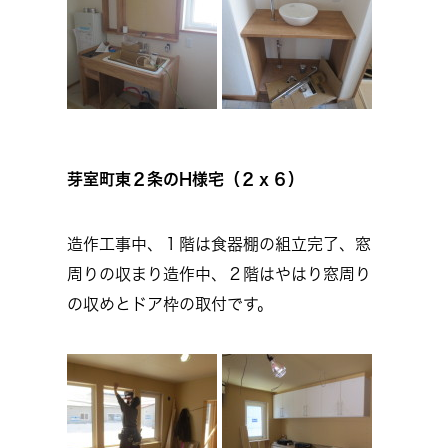
芽室町東２条のH様宅（２ｘ６）
造作工事中、１階は食器棚の組立完了、窓
周りの収まり造作中、２階はやはり窓周り
の収めとドア枠の取付です。