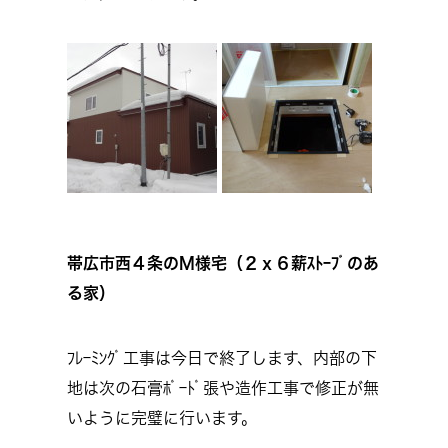
帯広市西４条のM様宅（２ｘ６薪ｽﾄｰﾌﾞのあ
る家）
ﾌﾚｰﾐﾝｸﾞ工事は今日で終了します、内部の下
地は次の石膏ﾎﾞｰﾄﾞ張や造作工事で修正が無
いように完璧に行います。