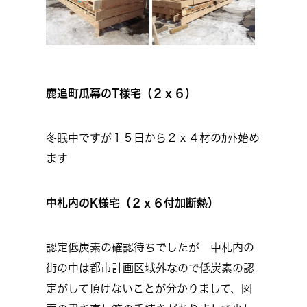
鹿追町瓜幕のT様宅（２ｘ６）
冬眠中ですが１５日から２ｘ４材のｶｯﾄ始め
ます
中札内のK様宅（２ｘ６付加断熱）
認定低炭素の確認待ちでしたが 中札内の
街の中は都市計画区域外なので低炭素の認
定がして頂けないことが分かりまして、図