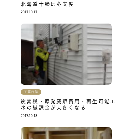
北海道十勝は冬支度
2017.10.17
工事日誌
炭素税・原発廃炉費用・再生可能エ
ネの賦課金が大きくなる
2017.10.13