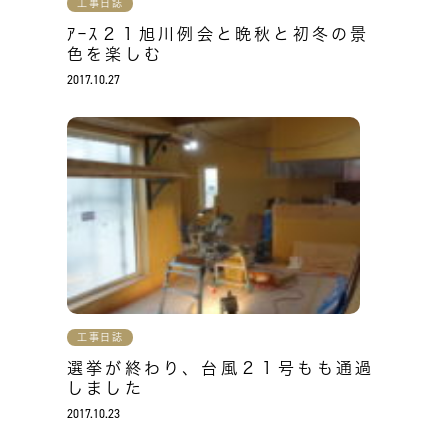
工事日誌
ｱｰｽ２１旭川例会と晩秋と初冬の景
色を楽しむ
2017.10.27
工事日誌
選挙が終わり、台風２１号もも通過
しました
2017.10.23