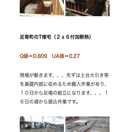
足寄町のT様宅（２ｘ６付加断熱）
Q値＝0.809 UA値＝0.27
現場が動きます、、、先ずは土台大引き等
を基礎内部に収めるため搬入作業があり、
１０日から足場の組立になります、、、１
６日の週から建込作業です。