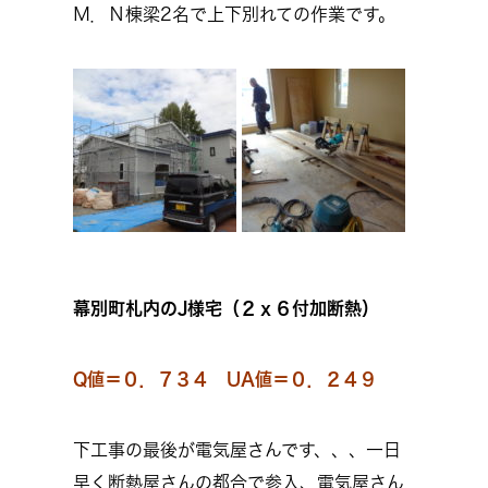
Ｍ．Ｎ棟梁2名で上下別れての作業です。
幕別町札内のJ様宅（２ｘ６付加断熱）
Q値＝０．７３４ UA値＝０．２４９
下工事の最後が電気屋さんです、、、一日
早く断熱屋さんの都合で参入、電気屋さん