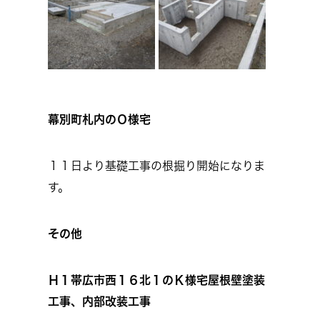
幕別町札内のＯ様宅
１１日より基礎工事の根掘り開始になりま
す。
その他
Ｈ１帯広市西１６北１のＫ様宅屋根壁塗装
工事、内部改装工事