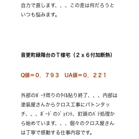
自力で直します、、、この差は何だろうと
いつも悩みます。
音更町緑陽台のＴ様宅（２ｘ６付加断熱）
Q値＝０．７９３ UA値＝０．２２１
外部のﾎﾟｰﾁ周りのﾀｲﾙ貼り終了、、、内部は
塗装屋さんからクロス工事にバトンタッ
チ、、、ﾎﾞｰﾄﾞのｼﾞｮｲﾝﾄ、釘頭のﾊﾟﾃ処理か
ら始めています、、、個々のクロス屋さん
は丁寧で感動する仕事内容です。