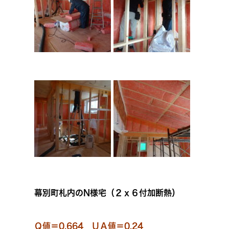
幕別町札内のN様宅（２ｘ６付加断熱）
Ｑ値＝0.664 ＵＡ値＝0.24