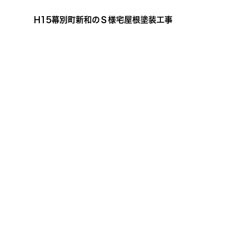
H15幕別町新和のＳ様宅屋根塗装工事
8/9～16の8日間夏季休暇となりま