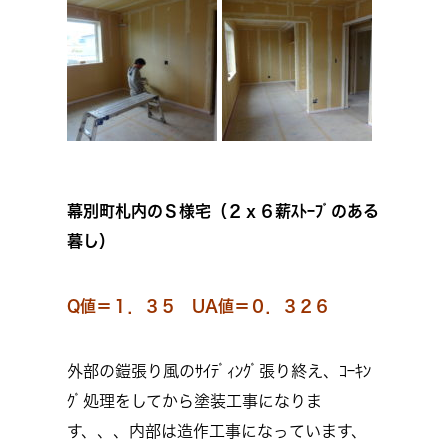
幕別町札内のＳ様宅（２ｘ６薪ｽﾄｰﾌﾞのある
暮し）
Q値＝１．３５ UA値＝０．３２６
外部の鎧張り風のｻｲﾃﾞｨﾝｸﾞ張り終え、ｺｰｷﾝ
ｸﾞ処理をしてから塗装工事になりま
す、、、内部は造作工事になっています、