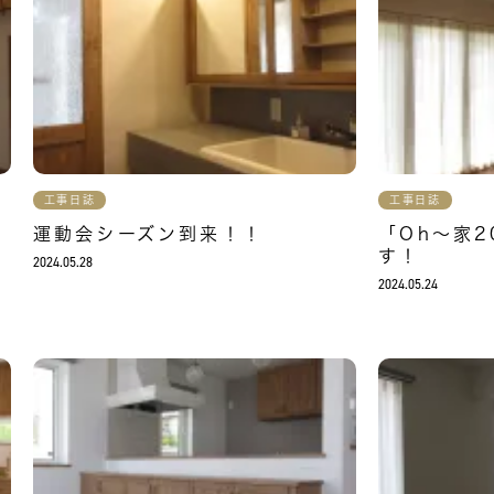
工事日誌
工事日誌
運動会シーズン到来！！
「Oh～家2
す！
2024.05.28
2024.05.24