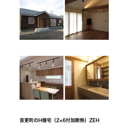
音更町のH様宅（2×6付加断熱）ZEH