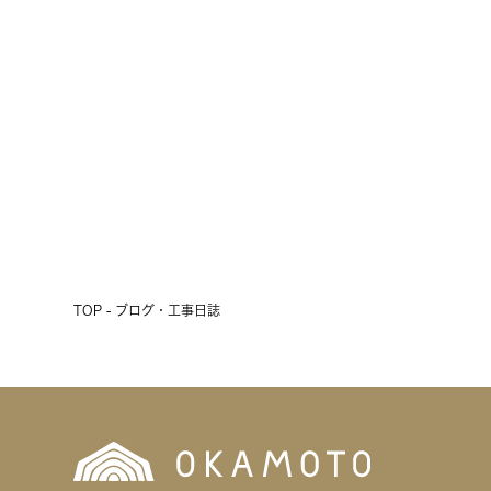
雨の3連休、初日の明日は現場見学
会開催！
2026.07.17
前へ
次へ
TOP - ブログ・工事日誌