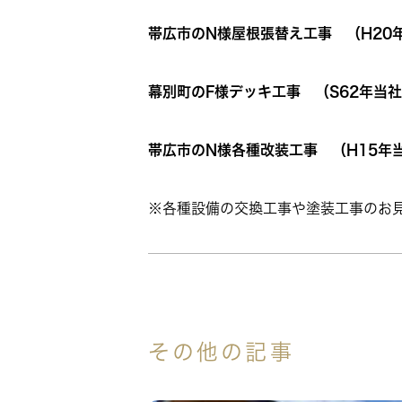
帯広市のN様屋根張替え工事 （H20
幕別町のF様デッキ工事 （S62年当
帯広市のN様各種改装工事 （H15年
※各種設備の交換工事や塗装工事のお
その他の記事