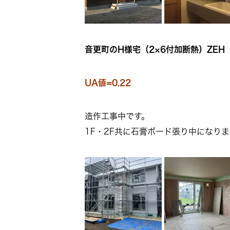
音更町のH様宅（2×6付加断熱）ZEH
UA値=0.22
造作工事中です。
1F・2F共に石膏ボード張り中になりま