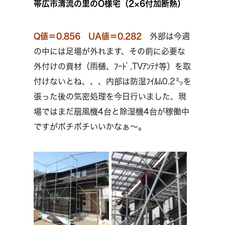
帯広市清流の里のO様宅（2×6付加断熱）
Q値＝0.856 UA値＝0.282
外部は今週
の中には足場が外れます、その前に必要な
外付けの資材（雨樋、ﾌｰﾄﾞ,TVｱﾝﾃﾅ等）を取
付けないとね、、、内部は防湿ﾌｲﾙﾑ0.2㍉を
張った後の気密処理を今日行いました、現
場ではまだ扇風機4台と除湿機4台が稼働中
ですがボチボチいいかなぁ～。