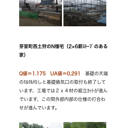
芽室町西土狩のN様宅（2×6薪ｽﾄｰﾌﾞのある
家）
Q値＝1.175 UA値＝0.291
基礎の天端
のﾓﾙﾀﾙ均しと基礎換気口の取付も終了して
います、工場では２ｘ４材の組立ｶｯﾄが進ん
でいます、この間外部内部の仕様の打合わ
せが進んでいます。