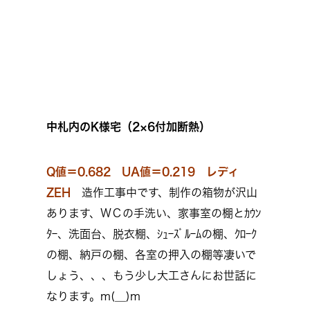
中札内のK様宅（2×6付加断熱）
Q値＝0.682 UA値＝0.219
レディ
ZEH
造作工事中です、制作の箱物が沢山
あります、ＷＣの手洗い、家事室の棚とｶｳﾝ
ﾀｰ、洗面台、脱衣棚、ｼｭｰｽﾞﾙｰﾑの棚、ｸﾛｰｸ
の棚、納戸の棚、各室の押入の棚等凄いで
しょう、、、もう少し大工さんにお世話に
なります。m(__)m