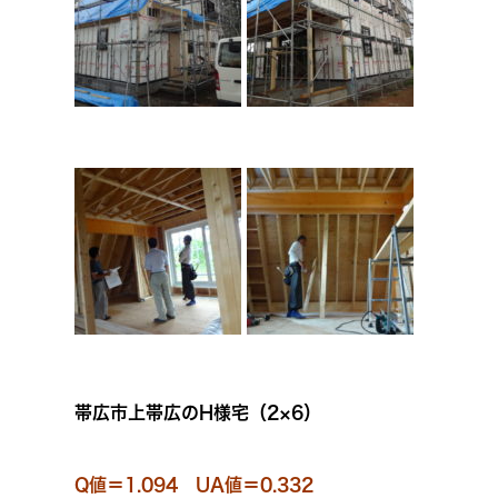
帯広市上帯広のH様宅（2×6）
Q値＝1.094 UA値＝0.332