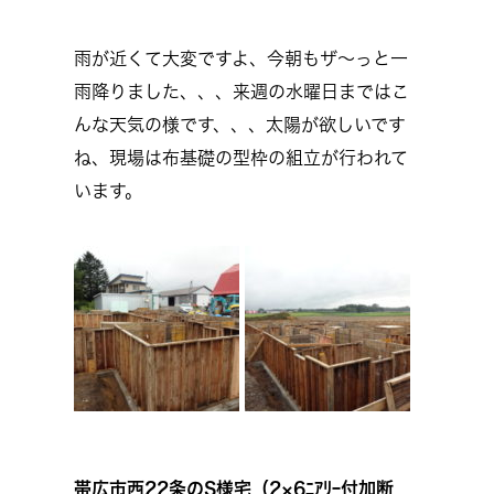
雨が近くて大変ですよ、今朝もザ～っと一
雨降りました、、、来週の水曜日まではこ
んな天気の様です、、、太陽が欲しいです
ね、現場は布基礎の型枠の組立が行われて
います。
帯広市西22条のS様宅（2×6ﾆｱﾘｰ付加断