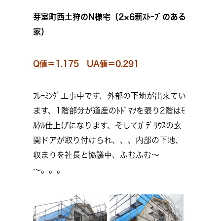
芽室町西土狩のN様宅（2×6薪ｽﾄｰﾌﾞのある
家）
Q値＝1.175 UA値＝0.291
ﾌﾚｰﾐﾝｸﾞ工事中です、外部の下地が出来てい
ます、1階部分が道産のﾄﾄﾞﾏﾂを張り2階はﾓ
ﾙﾀﾙ仕上げになります、そしてｶﾞﾃﾞﾘｳｽの玄
関ドアが取り付けられ、、、内部の下地、
収まりを社長と協議中、ふむふむ～
～。。。