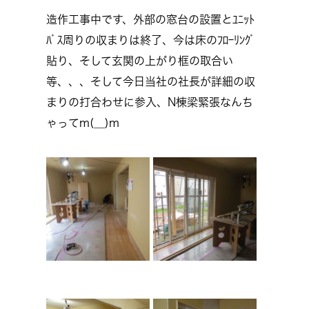
造作工事中です、外部の窓台の設置とﾕﾆｯﾄ
ﾊﾞｽ周りの収まりは終了、今は床のﾌﾛｰﾘﾝｸﾞ
貼り、そして玄関の上がり框の取合い
等、、、そして今日当社の社長が詳細の収
まりの打合わせに参入、N棟梁緊張なんち
ゃってm(__)m