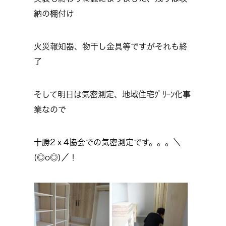
納の棚付け
火災報知器、物干し金具等ですがそれも終
了
そして明日は気密測定、地域住宅ｸﾞﾘｰﾝ化事
業なので
十勝2ｘ4協会での気密測定です。。。＼
(◎o◎)／！