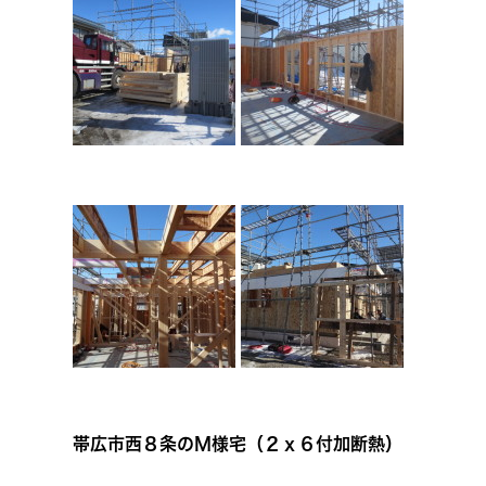
帯広市西８条のＭ様宅（２ｘ６付加断熱）