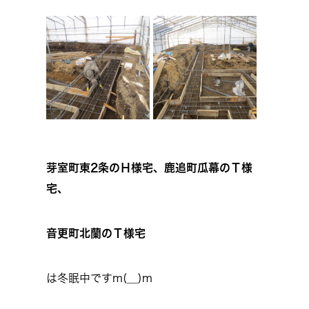
芽室町東2条のＨ様宅、鹿追町瓜幕のＴ様
宅、
音更町北蘭のＴ様宅
は冬眠中ですm(__)m