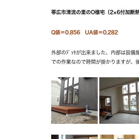
帯
広市清流の里のO様宅（2×6付加断
Q値＝0.856 UA値＝0.282
外部のﾃﾞｯｷが出来ました、内部は設
での作業なので時間が掛かりますが、