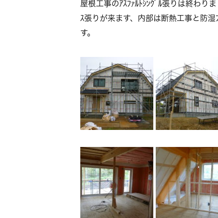
屋根工事のｱｽﾌｧﾙﾄｼﾝｸﾞﾙ張りは終わ
ｽ張りが来ます、内部は断熱工事と防湿ﾌｲ
す。