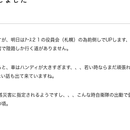
が、明日はｱｰｽ２１の役員会（札幌）の為前倒しでUPします、
害で陸路しか行く道がありません。
ると、車はハンディが大きすぎます、、、若い時ならまだ頑張
ない話も出て来ていますね。
激甚災害に指定されるようですし、、、こんな時自衛隊の出動で
の頃。