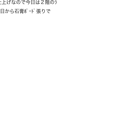
ﾀﾙ仕上げなので今日は２階のﾗ
日から石膏ﾎﾞｰﾄﾞ張りで