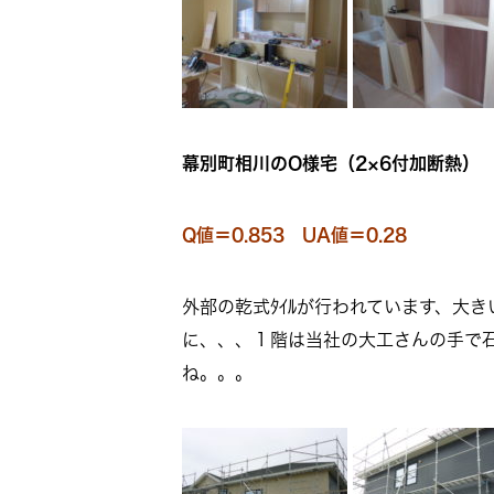
幕別町相川のO様宅（2×6付加断熱）
Q値＝0.853 UA値＝0.28
外部の乾式ﾀｲﾙが行われています、大き
に、、、１階は当社の大工さんの手で石
ね。。。