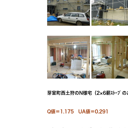
芽室町西土狩のN様宅（2×6薪ｽﾄｰﾌﾞ
Q値＝1.175 UA値＝0.291