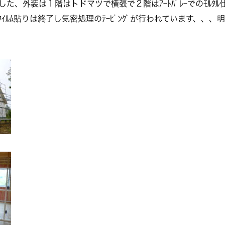
りました、外装は１階はトドマツで横張で２階はｱｰﾄﾊﾟﾚｰでのﾓﾙ
ﾙﾑ貼りは終了し気密処理のﾃｰﾋﾟﾝｸﾞが行われています、、、明