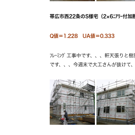
帯広市西22条のS様宅（2×6ﾆｱﾘｰ付加
Q値＝1.228 UA値＝0.333
ﾌﾚｰﾐﾝｸﾞ工事中です、、、軒天張り
です、、、今週末で大工さんが抜けて