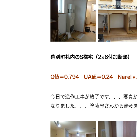
幕別町札内のS様宅（2×6付加断熱）
Q値＝0.794 UA値＝0.24 Narel
今日で造作工事が終了です、、、写真
なりました、、、塗装屋さんから始め