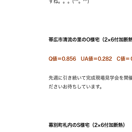
すね。。。(*^。^*)
帯
広市清流の里のO様宅（2×6付加断
Q値＝0.856 UA値＝0.282 C値
先週に引き続いて完成現場見学会を開
ださいお待ちしています。
幕別町札内のS様宅（2×6付加断熱）