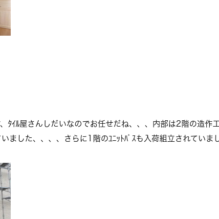
、ﾀｲﾙ屋さんしだいなのでお任せだね、、、内部は2階の造作
ました、、、、さらに1階のﾕﾆｯﾄﾊﾞｽも入荷組立されていま