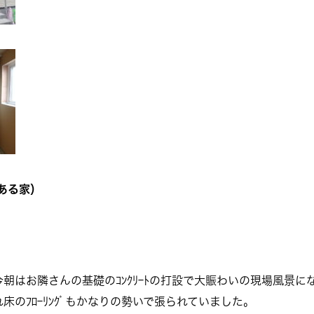
のある家）
朝はお隣さんの基礎のｺﾝｸﾘｰﾄの打設で大賑わいの現場風景に
のﾌﾛｰﾘﾝｸﾞもかなりの勢いで張られていました。