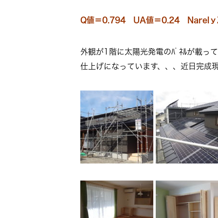
Q値＝0.794 UA値＝0.24 Narelｙ
外観が1階に太陽光発電のﾊﾟﾈﾙが載
仕上げになっています、、、近日完成