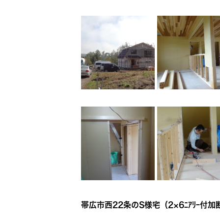
帯広市西22条のS様宅（2×6ﾆｱﾘｰ付加