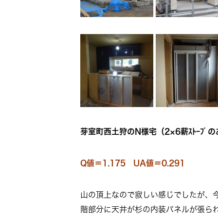
芽室町西土狩のN様宅（2×6薪ｽﾄｰﾌﾞ
Q値＝1.175 UA値＝0.291
山の頂上なので寂しい感じでしたが、今
階部分に天井が杉の内装パネルが張られ床