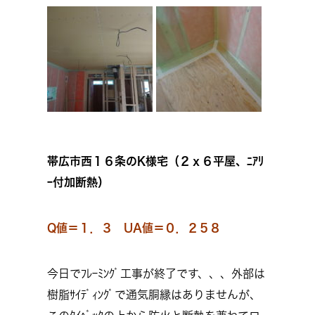
帯広市西１６条のK様宅（２ｘ６平屋、ﾆｱﾘ
ｰ付加断熱）
Q値＝１．３ UA値＝０．２５８
今日でﾌﾚｰﾐﾝｸﾞ工事が終了です、、、外部は
樹脂ｻｲﾃﾞｨﾝｸﾞで通気胴縁はありませんが、