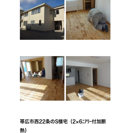
帯広市西22条のS様宅（2×6ﾆｱﾘｰ付加断
熱
）