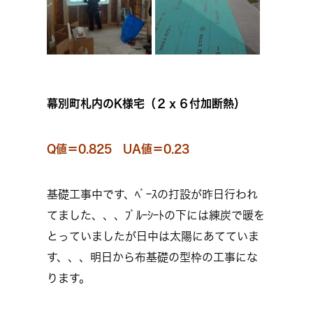
幕別町札内のK様宅（２ｘ６付加断熱）
Q値＝0.825 UA値＝0.23
基礎工事中です、ﾍﾞｰｽの打設が昨日行われ
てました、、、ﾌﾞﾙｰｼｰﾄの下には練炭で暖を
とっていましたが日中は太陽にあてていま
す、、、明日から布基礎の型枠の工事にな
ります。