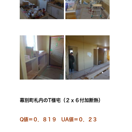
幕別町札内のT様宅（２ｘ６付加断熱）
Q値＝０．８１９ UA値＝０．２３