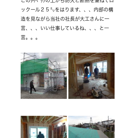
このﾀｲﾍﾞｯｸの上から防火と断熱を兼ねてロ
ックール２５㍉をはります、、、内部の構
造を見ながら当社の社長が大工さんに一
言、、、いい仕事しているね、、、と一
言。。。