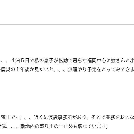
、、、４泊５日で私の息子が転勤で暮らす福岡中心に嫁さんと
の震災の１年後か見たいと、、、無理やり予定をとってみてき
り禁止です、、、近くに仮設事務所があり、そこで業務をおこな
状況、、、敷地内の盛り土の土止めも壊れています。