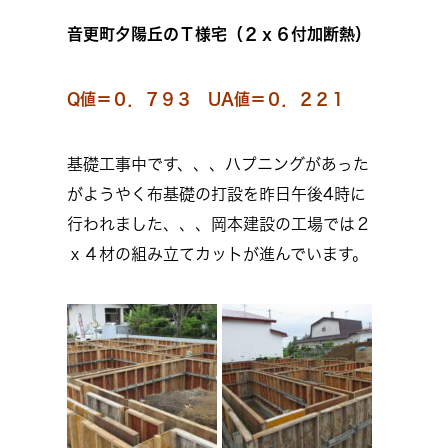
音更町夕陽丘のＴ様宅（２ｘ６付加断熱）
Q値＝０．７９３ UA値＝０．２２１
基礎工事中です、、、ハプニングがあった
がようやく布基礎の打設を昨日午後4時に
行われました、、、岡本建設の工場では２
ｘ４材の組み立てカットが進んでいます。