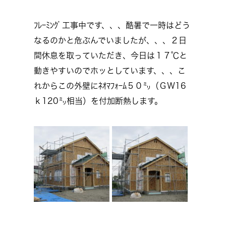
ﾌﾚｰﾐﾝｸﾞ工事中です、、、酷暑で一時はどう
なるのかと危ぶんでいましたが、、、２日
間休息を取っていただき、今日は１７℃と
動きやすいのでホッとしています、、、こ
れからこの外壁にﾈｵﾏﾌｫｰﾑ５０㍉（ＧＷ16
ｋ120㍉相当）を付加断熱します。