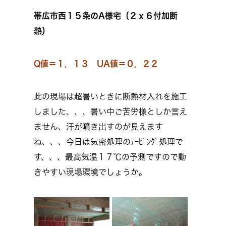
帯広市西１５条のA様宅（２ｘ６付加断
熱）
Q値＝１．１３ UA値＝０．２２
此の現場は超暑いときに断熱材入れを施工
しました、、、暑い中ご苦労様としか言え
ません、汗が噴き出すのが見えます
ね、、、今日は気密処理のﾃｰﾋﾟﾝｸﾞ処理で
す、、、最高気温１７℃の予測ですので動
きやすい現場環境でしょうか。