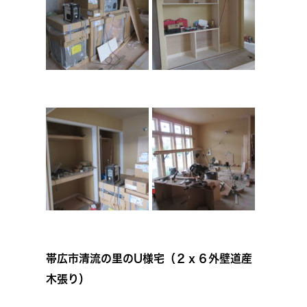
帯広市清流の里のU様宅（２ｘ６外壁道産
木張り）