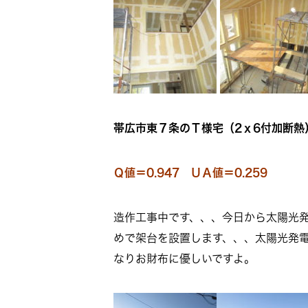
帯広市東７条のＴ様宅（2ｘ6付加断熱
Ｑ値＝0.947 ＵＡ値＝0.259
造作工事中です、、、今日から太陽光発
めで架台を設置します、、、太陽光発
なりお財布に優しいですよ。