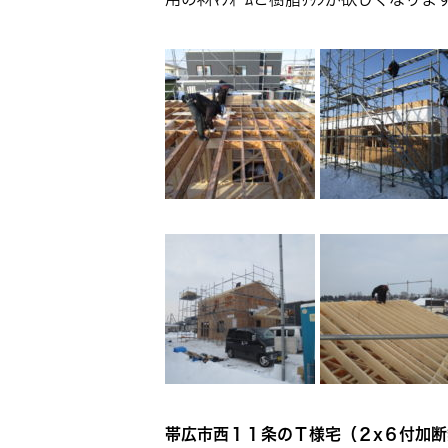
帯広市西１１条のＴ様宅（２x６付加断