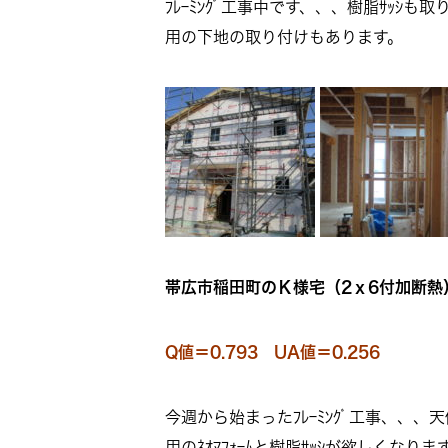
ﾌﾚｰﾐﾝｸﾞ工事中です、、、樹脂ｻｯ
用の下地の取り付けもあります。
帯広市稲田町のＫ様宅（2ｘ6付加断熱
Q値＝0.793 UA値＝0.256
今週から始まったﾌﾚｰﾐﾝｸﾞ工事、
用のﾈｵﾏﾌｫｰﾑと樹脂ｻｯｼが欲しくなりま