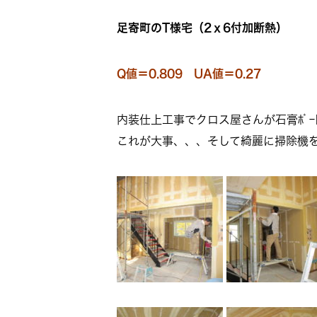
足寄町のT様宅（2ｘ6付加断熱）
Q値＝0.809 UA値＝0.27
内装仕上工事でクロス屋さんが石膏ﾎﾞ
これが大事、、、そして綺麗に掃除機