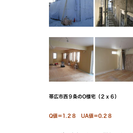
帯広市西９条のO様宅（２ｘ６）
Q値＝1.２８ UA値＝0.２８