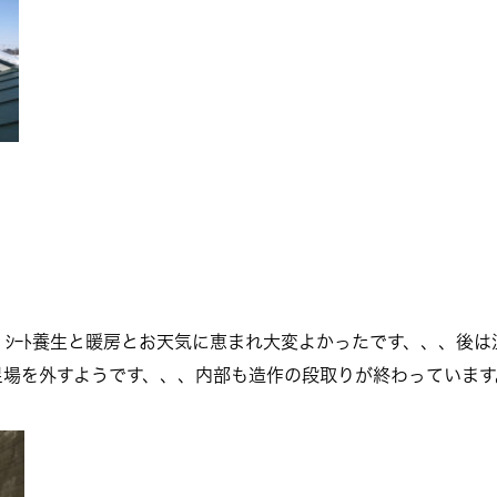
、、ｼｰﾄ養生と暖房とお天気に恵まれ大変よかったです、、、後
足場を外すようです、、、内部も造作の段取りが終わっています