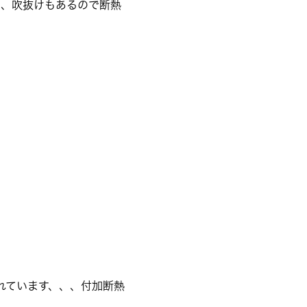
、、、吹抜けもあるので断熱
われています、、、付加断熱