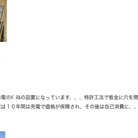
）
電のﾊﾟﾈﾙの設置になっています、、、特許工法で板金に穴を
電は１０年間は売電で価格が保障され、その後は自己消費に、