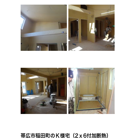
帯広市稲田町のＫ様宅（2ｘ6付加断熱）