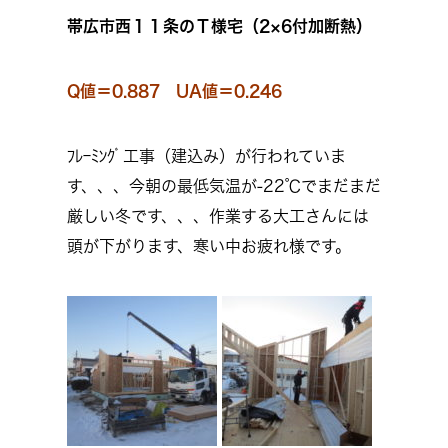
帯広市西１１条のＴ様宅（2×6付加断熱）
Q値＝0.887 UA値＝0.246
ﾌﾚｰﾐﾝｸﾞ工事（建込み）が行われていま
す、、、今朝の最低気温が-22℃でまだまだ
厳しい冬です、、、作業する大工さんには
頭が下がります、寒い中お疲れ様です。