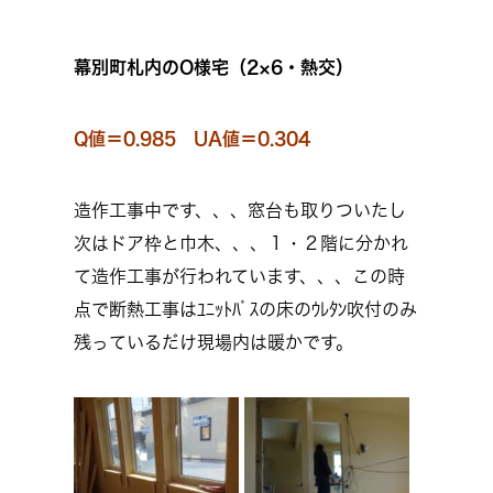
幕別町札内のO様宅（2×6・熱交）
Q値＝0.985 UA値＝0.304
造作工事中です、、、窓台も取りついたし
次はドア枠と巾木、、、１・２階に分かれ
て造作工事が行われています、、、この時
点で断熱工事はﾕﾆｯﾄﾊﾞｽの床のｳﾚﾀﾝ吹付のみ
残っているだけ現場内は暖かです。