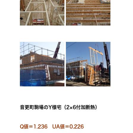
音更町駒場のY様宅（2×6付加断熱）
Q値＝1.236 UA値＝0.226