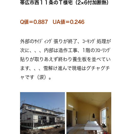
帯広市西１１条のＴ様宅（2×6付加断熱）
Q値＝0.887 UA値＝0.246
外部のｻｲﾃﾞｨﾝｸﾞ張りが終了、ｺｰｷﾝｸﾞ処理が
次に、、、内部は造作工事、1階のﾌﾛｰﾘﾝｸﾞ
貼りが取りあえず終わり養生板を並べてい
ます、、、雪解け進んで現場はグチャグチ
ャです（涙）。