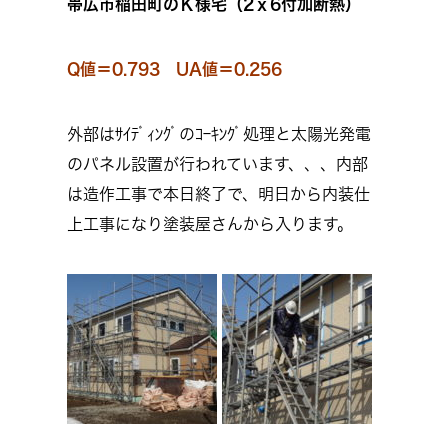
帯広市稲田町のＫ様宅（2ｘ6付加断熱）
Q値＝0.793 UA値＝0.256
外部はｻｲﾃﾞｨﾝｸﾞのｺｰｷﾝｸﾞ処理と太陽光発電
のパネル設置が行われています、、、内部
は造作工事で本日終了で、明日から内装仕
上工事になり塗装屋さんから入ります。