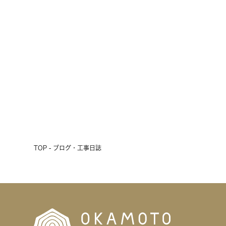
十勝の短い夏の風物詩
2026.07.24
前へ
次へ
TOP - ブログ・工事日誌