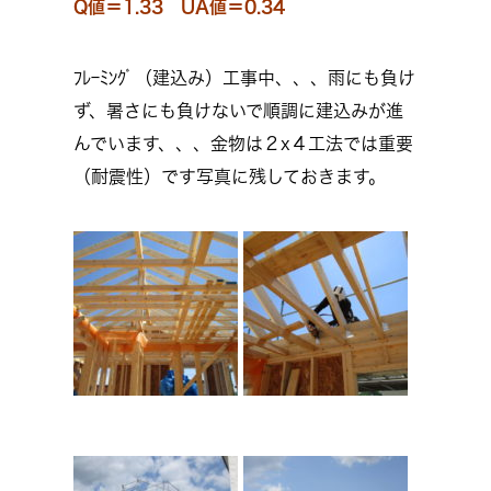
Q値＝1.33 UA値＝0.34
ﾌﾚｰﾐﾝｸﾞ（建込み）工事中、、、雨にも負け
ず、暑さにも負けないで順調に建込みが進
んでいます、、、金物は２x４工法では重要
（耐震性）です写真に残しておきます。