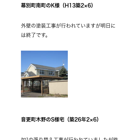
幕別町南町のK様（H13築2×6）
外壁の塗装工事が行われていますが明日に
は終了です。
音
更町木野のS様宅（築26年2×6）
ｸﾛｽの張り替え工事が行われていましたが昨