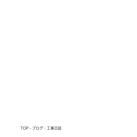
十勝の短い夏の風物詩
2026.07.24
前へ
次へ
TOP - ブログ・工事日誌