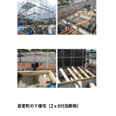
音更町のＹ様宅（2ｘ6付加断熱）