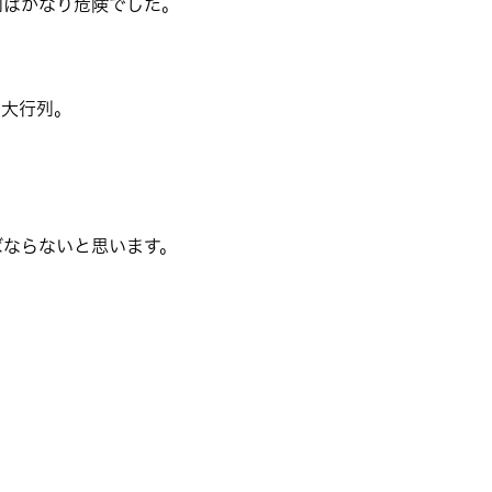
内はかなり危険でした。
め大行列。
。
ばならないと思います。