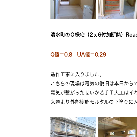
清水町のＯ様宅（2ｘ6付加断熱）Read
Q値＝0.8 UA値＝0.29
造作工事に入りました。
こちらの現場は電気の復旧は本日から
電気が繋がったせいか若手Ｔ大工はイ
来週より外部樹脂モルタルの下塗りに