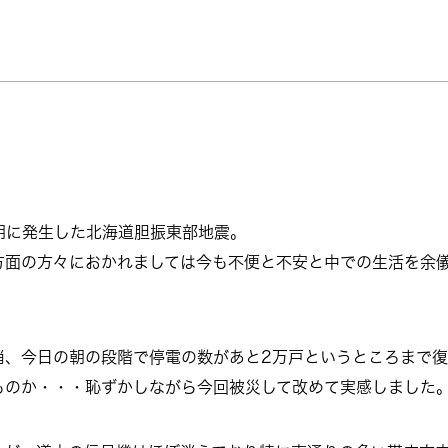
明に発生した北海道胆振東部地震。
方面の方々におかれましては今も不便と不安と中での生活を余
消、今日の朝の段階で停電の数があと2万戸というところまで復
ものか・・・恥ずかしながら今回被災して改めて実感しました