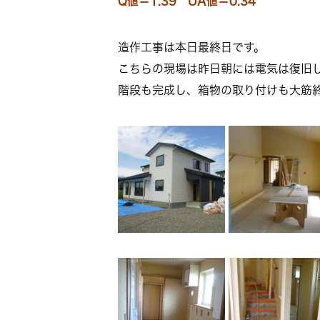
Q値＝1.39 UA値＝0.34
造作工事は本日最終日です。
こちらの現場は昨日朝には電気は復旧
階段も完成し、箱物の取り付けも大筋