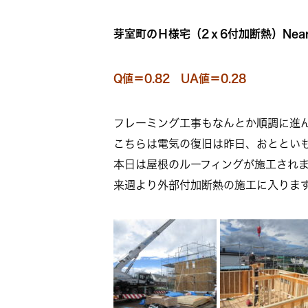
芽室町のＨ様宅（2ｘ6付加断熱）Nearl
Q値＝0.82 UA値＝0.28
フレーミング工事もなんとか順調に進
こちらは電気の復旧は昨日、おととい
本日は屋根のルーフィングが施工され
来週より外部付加断熱の施工に入りま