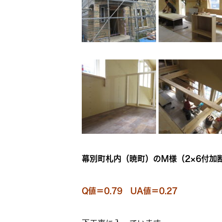
幕別町札内（暁町）のM様（2×6付加断熱）
Q値＝0.79 UA値＝0.27