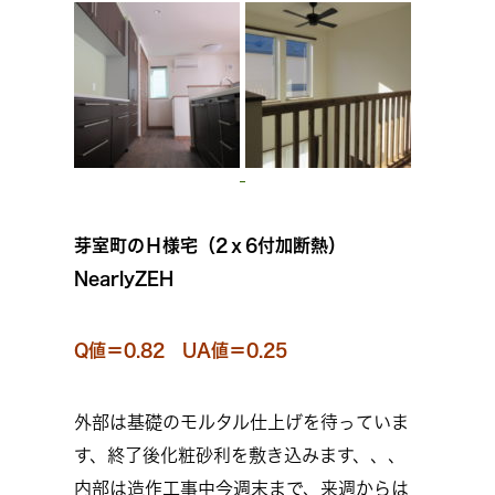
芽室町のＨ様宅（2ｘ6付加断熱）
NearlyZEH
Q値＝0.82 UA値＝0.25
外部は基礎のモルタル仕上げを待っていま
す、終了後化粧砂利を敷き込みます、、、
内部は造作工事中今週末まで、来週からは