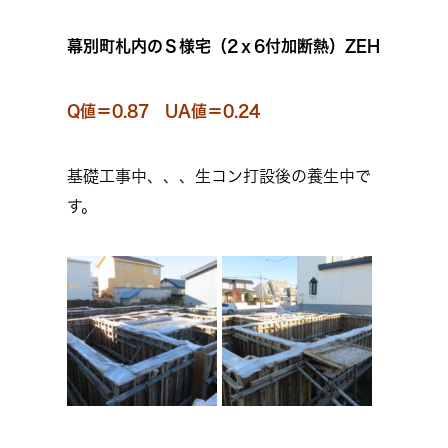
幕別町札内のＳ様宅（2ｘ6付加断熱）ZEH
Q値＝0.87 UA値＝0.24
基礎工事中、、、生コン打設後の養生中で
す。