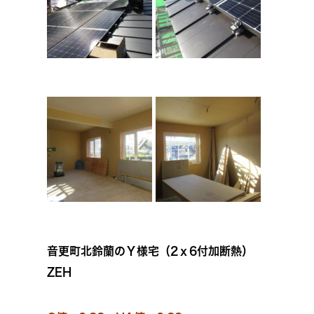
音更町北鈴蘭のＹ様宅（2ｘ6付加断熱）
ZEH