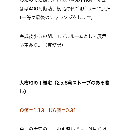
したので太陽光発電のパネル11kw、壁は
ほぼ400㍉断熱、樹脂のﾄﾘﾌﾟﾙｶﾞﾗｽ＋ﾊﾆｶﾑｻｰ
ﾓー等々最後のチャレンジをします。
完成後少しの間、モデルルームとして展示
予定あり。（専務記）
大樹町のＴ様宅（2ｘ6薪ストーブのある暮
し）
Ｑ値＝1.13 UA値＝0.31
今日の大安の日にお引渡しです、外周りは