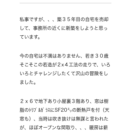
私事ですが、、、築３５年目の自宅を売却
して、事務所の近くに新築をしようと思っ
ています。
今の自宅は不満はありません、若き３０歳
そこそこの若造が２x４工法の走りで、いろ
いろとチャレンジしたくて沢山の冒険をし
ました。
２ｘ６で地下あり小屋裏３階あり、窓は樹
脂のﾄﾘﾌﾟﾙｶﾞﾗｽにSF20㍉の断熱戸を付（天
窓も）、当時は吹き抜けは無謀と言われた
が、ほぼオープンな間取り、、、暖房は薪