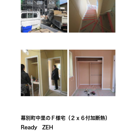
幕別町中里のＦ様宅（２ｘ６付加断熱）
Ready ZEH