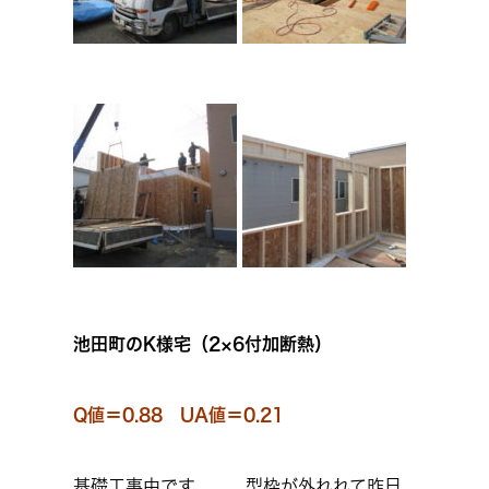
池田町のK様宅（2×6付加断熱）
Q値＝0.88 UA値＝0.21
基礎工事中です、、、型枠が外れれて昨日