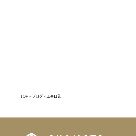
雨の3連休、初日の明日は現場見学
会開催！
2026.07.17
前へ
次へ
TOP - ブログ・工事日誌