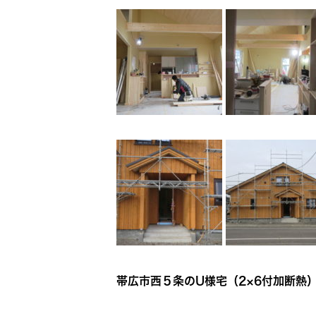
帯広市西５条のU様宅（2×6付加断熱）R