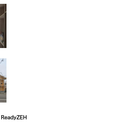
eadyZEH