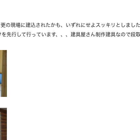
音更の現場に建込されたかも、いずれにせよスッキリとしました
けを先行して行っています、、、建具屋さん制作建具なので段