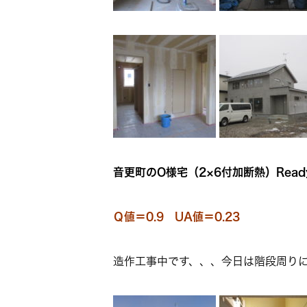
音更町のO様宅（2×6付加断熱）Read
Ｑ値＝0.9 UA値＝0.23
造作工事中です、、、今日は階段周り