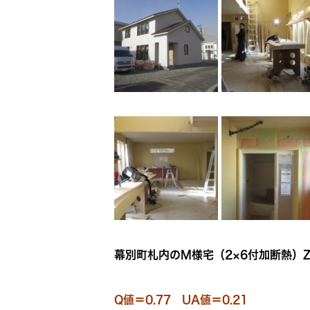
幕別町札内のM様宅（2×6付加断熱）Z
Q値＝0.77 UA値＝0.21