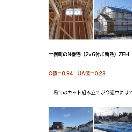
士幌町のN様宅（2×6付加断熱）ZEH
Q値＝0.94 UA値＝0.23
工場でのカット組み立てが今週中には