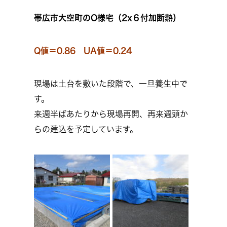
帯広市大空町のO様宅（2x６付加断熱）
Q値＝0.86 UA値＝0.24
現場は土台を敷いた段階で、一旦養生中で
す。
来週半ばあたりから現場再開、再来週頭か
らの建込を予定しています。