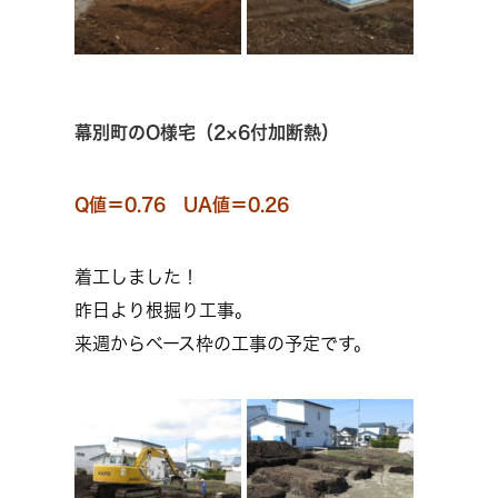
幕別町のO様宅（2×6付加断熱）
Q値＝0.76 UA値＝0.26
着工しました！
昨日より根掘り工事。
来週からベース枠の工事の予定です。