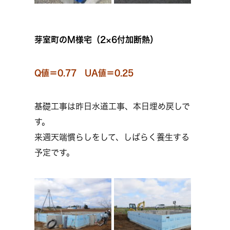
芽室町のM様宅（2×6付加断熱）
Q値＝0.77 UA値＝0.25
基礎工事は昨日水道工事、本日埋め戻しで
す。
来週天端慣らしをして、しばらく養生する
予定です。