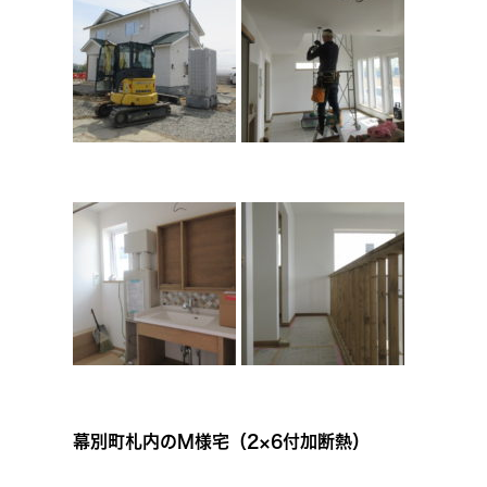
幕別町札内のM様宅（2×6付加断熱）