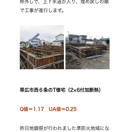
枠外しで、上下水道が入り、埋め戻しの順
で工事が進行します。
帯広市西６条のT様宅（2×6付加断熱）
Q値＝1.17 UA値＝0.25
昨日地鎮祭が行われました準防火地域にな