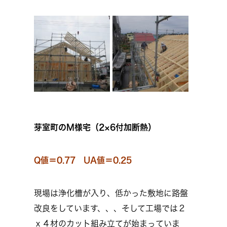
芽室町のM様宅（2×6付加断熱）
Q値＝0.77 UA値＝0.25
現場は浄化槽が入り、低かった敷地に路盤
改良をしています、、、そして工場では２
ｘ４材のカット組み立てが始まっていま