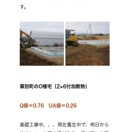
す。
幕別町のO様宅（2×6付加断熱）
Q値＝0.76 UA値＝0.26
基礎工事中、、、現在養生中で、明日から