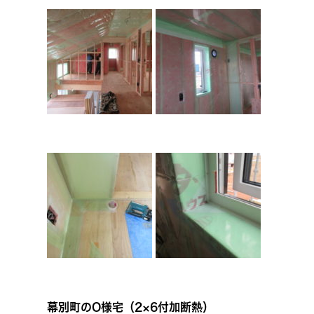
幕別町のO様宅（2×6付加断熱）