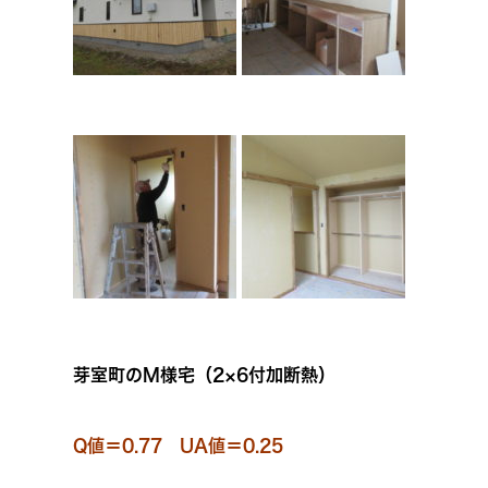
芽室町のM様宅（2×6付加断熱）
Q値＝0.77 UA値＝0.25