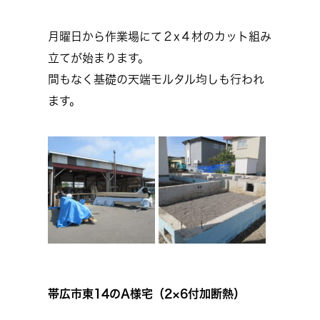
月曜日から作業場にて２x４材のカット組み
立てが始まります。
間もなく基礎の天端モルタル均しも行われ
ます。
帯広市東14のA様宅（2×6付加断熱）