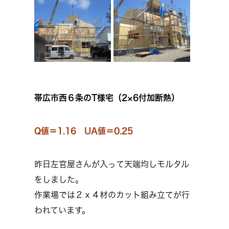
帯広市西６条のT様宅（2×6付加断熱）
Q値＝1.16 UA値＝0.25
昨日左官屋さんが入って天端均しモルタル
をしました。
作業場では２ｘ４材のカット組み立てが行
われています。