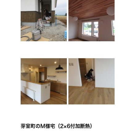
芽室町のM様宅（2×6付加断熱）