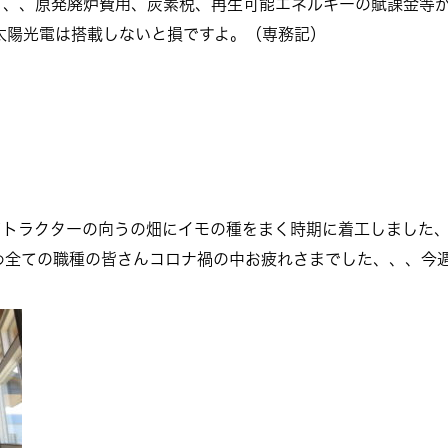
、、、原発廃炉費用、炭素税、再生可能エネルギーの賦課金等
太陽光電は搭載しないと損ですよ。（専務記）
どトラクターの向うの畑にイモの種をまく時期に着工しました
め全ての職種の皆さんコロナ禍の中お疲れさまでした、、、今