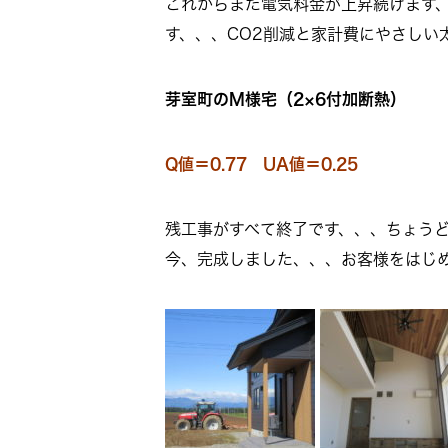
これからまだ電気料金が上昇続けます
す、、、CO2削減と家計費にやさしい
芽室町のM様宅（2×6付加断熱）
Q
値＝0.77 UA値＝0.25
残工事がすべて終了です、、、ちょう
今、完成しました、、、お客様をはじ