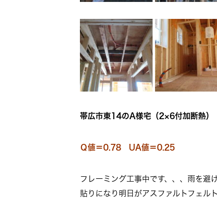
帯広市東14のA様宅（2×6付加断熱）
Ｑ値＝0.78 UA値＝0.25
フレーミング工事中です、、、雨を避
貼りになり明日がアスファルトフェル