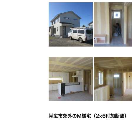
帯広市郊外のM様宅（2×6付加断熱）