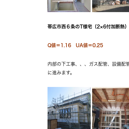
帯広市西６条のT様宅（2×6付加断熱
Q値＝1.16 UA値＝0.25
内部の下工事、、、ガス配管、設備配
に進みます。