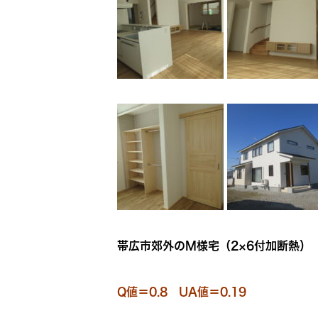
帯広市郊外のM様宅（2×6付加断熱）
Q値＝0.8 UA値＝0.19