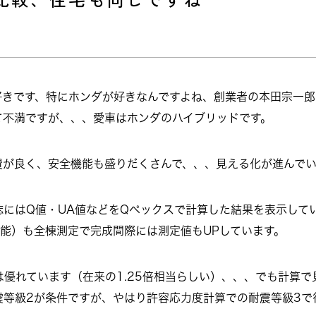
好きです、特にホンダが好きなんですよね、創業者の本田宗一郎
て不満ですが、、、愛車はホンダのハイブリッドです。
費が良く、安全機能も盛りだくさんで、、、見える化が進んでい
にはQ値・UA値などをQペックスで計算した結果を表示して
能）も全棟測定で完成間際には測定値もUPしています。
は優れています（在来の1.25倍相当らしい）、、、でも計算
震等級2が条件ですが、やはり許容応力度計算での耐震等級3で