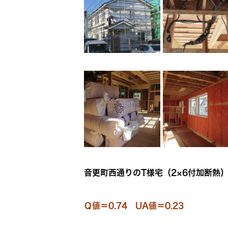
音更町西通りのT様宅（2×6付加断熱
Ｑ値＝0.74 UA値＝0.23