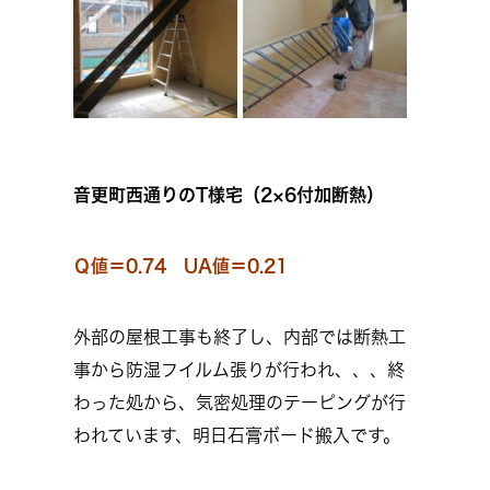
音更町西通りのT様宅（2×6付加断熱）
Ｑ値＝0.74 UA値＝0.21
外部の屋根工事も終了し、内部では断熱工
事から防湿フイルム張りが行われ、、、終
わった処から、気密処理のテーピングが行
われています、明日石膏ボード搬入です。