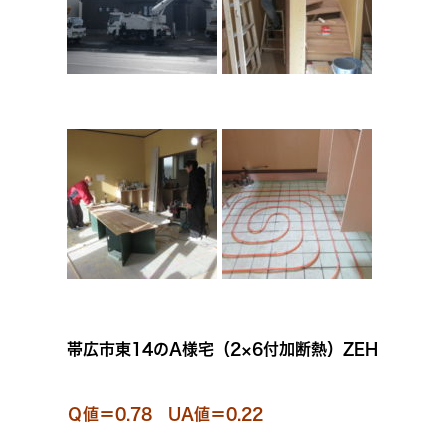
帯広市東14のA様宅（2×6付加断熱）ZEH
Ｑ値＝0.78 UA値＝0.22