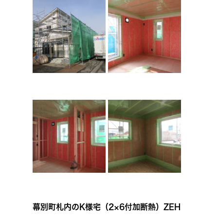
幕別町札内のK様宅（2×6付加断熱）ZEH