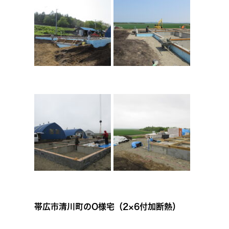
帯広市清川町のO様宅（2×6付加断熱）