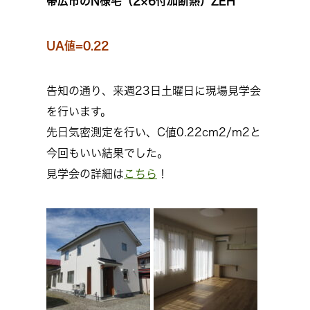
帯広市のN様宅（2×6付加断熱）ZEH
UA値=0.22
告知の通り、来週23日土曜日に現場見学会
を行います。
先日気密測定を行い、C値0.22cm2/m2と
今回もいい結果でした。
見学会の詳細は
こちら
！