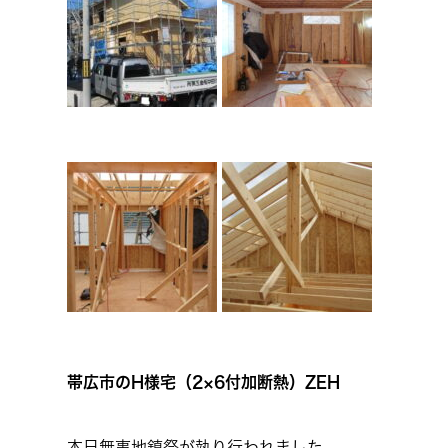
帯広市のH様宅（2×6付加断熱）ZEH
本日無事地鎮祭が執り行われました。