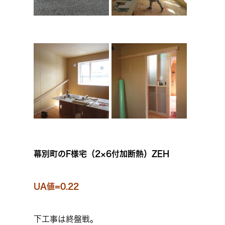
幕別町のF様宅（2×6付加断熱）ZEH
UA値=0.22
下工事は終盤戦。