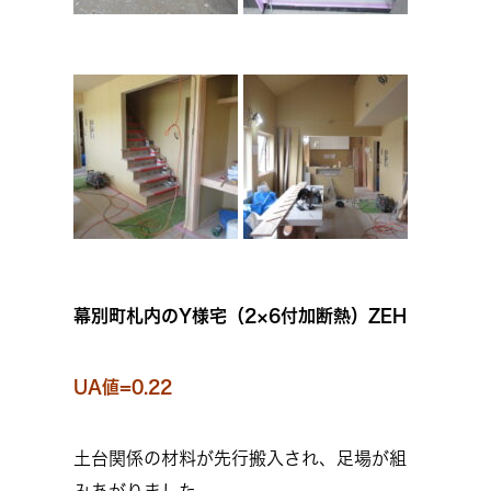
幕別町札内のY様宅（2×6付加断熱）ZEH
UA値=0.22
土台関係の材料が先行搬入され、足場が組