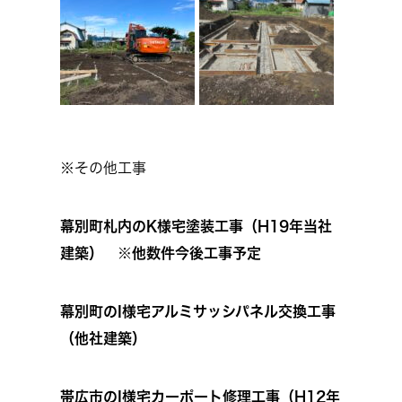
※その他工事
幕別町札内のK様宅塗装工事（H19年当社
建築） ※他数件今後工事予定
幕別町のI様宅アルミサッシパネル交換工事
（他社
建築）
帯広市のI様宅カーポート修理工事（H12年