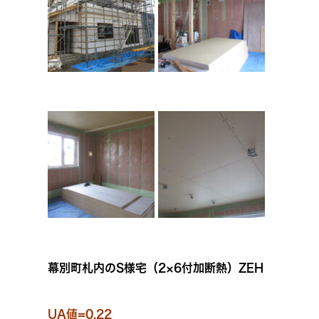
幕別町札内のS様宅（2×6付加断熱）ZEH
UA値=0.22