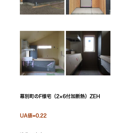
幕別町のF様宅（2×6付加断熱）ZEH
UA値=0.22