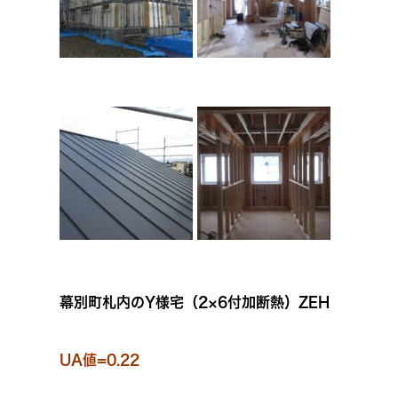
幕別町札内のY様宅（2×6付加断熱）ZEH
UA値=0.22