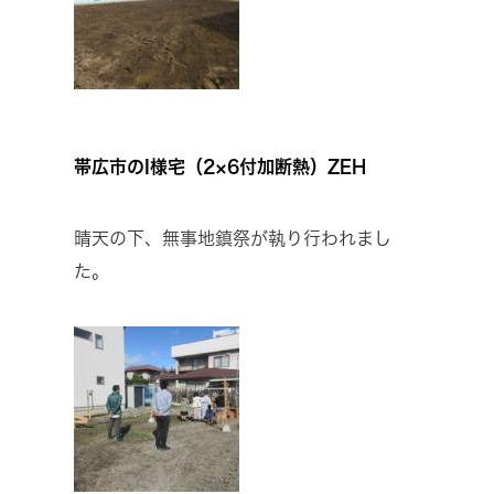
帯広市のI様宅（2×6付加断熱）ZEH
晴天の下、無事地鎮祭が執り行われまし
た。