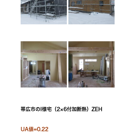
帯広市のI様宅（2×6付加断熱）ZEH
UA値=0.22