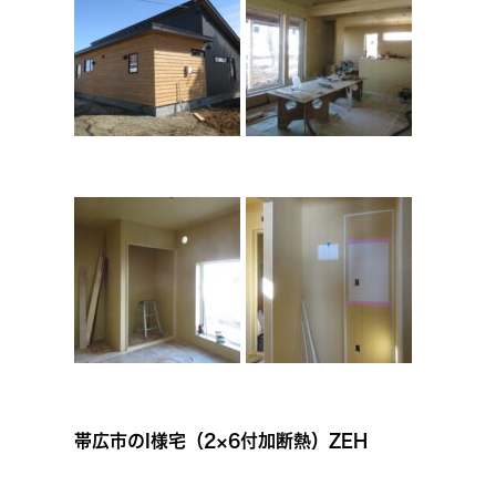
帯広市のI様宅（2×6付加断熱）ZEH